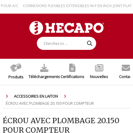
R A/C
CONNEXIONS FLEXIBLES EXTENSIBLES M-F EN INOX JOINT PLAT AV
Téléchargements
Certifications
Nouvelles
Contact
Produits
ACCESSOIRES EN LAITON
ÉCROU AVEC PLOMBAGE 20.150 POUR COMPTEUR
ÉCROU AVEC PLOMBAGE 20.150
POUR COMPTEUR