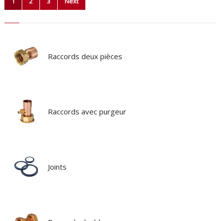
Pagination
1
2
3
Next
des
publications
Raccords deux pièces
Raccords avec purgeur
Joints