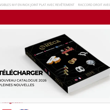
ES M-F EN INOX JOINT PLAT AVEC REVÊTEMENT
RACCORD DROIT AVEC R
Nouvelles
Contact
Español
English
Marti
HOME
RÉFRIGÉRATION
VANNE DE CHARGE POUR BOUTEILLE
VANNE DE CHARGE POUR
JETABLES « MEMBRANE 
Réfrigération