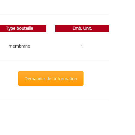
Type bouteille
Emb. Unit.
membrane
1
Demander de l'information