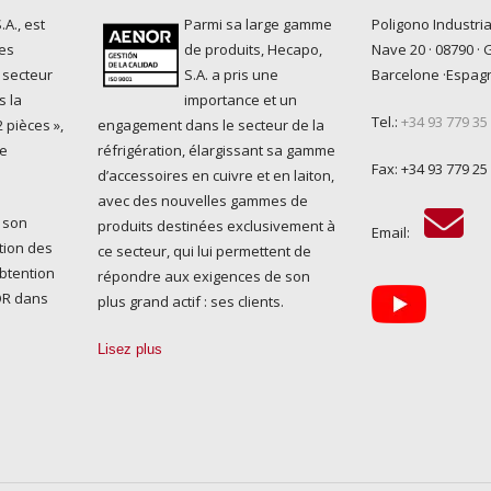
A., est
Parmi sa large gamme
Poligono Industria
es
de produits, Hecapo,
Nave 20 · 08790 · 
 secteur
S.A. a pris une
Barcelone ·Espag
s la
importance et un
Tel.:
+34 93 779 35
 pièces »,
engagement dans le secteur de la
ue
réfrigération, élargissant sa gamme
Fax: +34 93 779 25
d’accessoires en cuivre et en laiton,
avec des nouvelles gammes de
 son
produits destinées exclusivement à
Email:
tion des
ce secteur, qui lui permettent de
obtention
répondre aux exigences de son
NOR dans
plus grand actif : ses clients.
Lisez plus