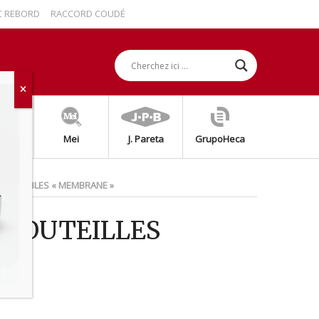
EBORD
RACCORD COUDÉ AVEC REBORD
RACCORD DROIT 2 PIÈCES AVEC
grap
Mei
J. Pareta
GrupoHeca
S JETABLES « MEMBRANE »
 BOUTEILLES
»