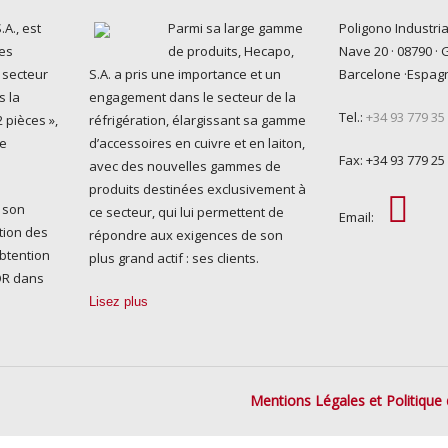
A., est
Parmi sa large gamme
Poligono Industria
es
de produits, Hecapo,
Nave 20 · 08790 · 
 secteur
S.A. a pris une importance et un
Barcelone ·Espag
s la
engagement dans le secteur de la
Tel.:
+34 93 779 35
 pièces »,
réfrigération, élargissant sa gamme
ue
d’accessoires en cuivre et en laiton,
Fax: +34 93 779 25
avec des nouvelles gammes de
produits destinées exclusivement à
 son
ce secteur, qui lui permettent de
Email:
tion des
répondre aux exigences de son
obtention
plus grand actif : ses clients.
NOR dans
Lisez plus
Mentions Légales et Politique 