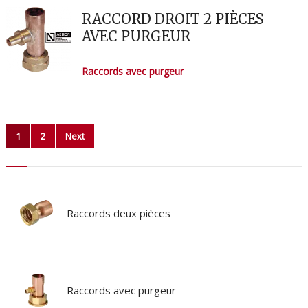
RACCORD DROIT 2 PIÈCES
AVEC PURGEUR
Raccords avec purgeur
Pagination
1
2
Next
des
publications
Raccords deux pièces
Raccords avec purgeur