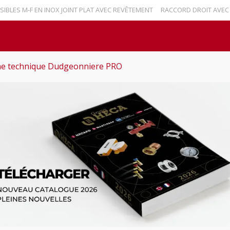
ES M-F EN INOX JOINT PLAT AVEC REVÊTEMENT
RACCORD DROIT AVEC RE
he technique Dudgeonniere PRO
Nouvelles
Contact
Español
English
Marti
geonniere PRO