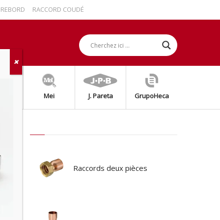
BORD
RACCORD COUDÉ AVEC REBORD
RACCORD DROIT 2 PIÈCES AVEC 
grap
Mei
J. Pareta
GrupoHeca
Raccords deux pièces