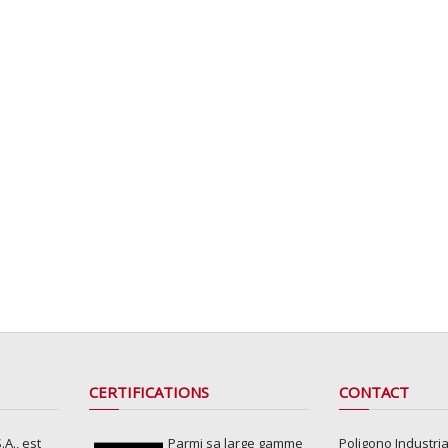
CERTIFICATIONS
CONTACT
A., est
Parmi sa large gamme
Poligono Industria