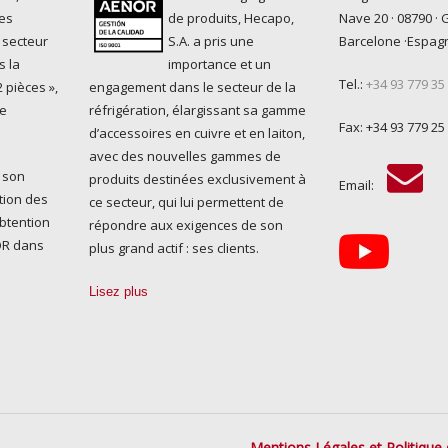
es
de produits, Hecapo,
Nave 20 · 08790 · 
 secteur
S.A. a pris une
Barcelone ·Espag
s la
importance et un
Tel.:
+34 93 779 35
 pièces »,
engagement dans le secteur de la
ue
réfrigération, élargissant sa gamme
Fax: +34 93 779 25
d’accessoires en cuivre et en laiton,
avec des nouvelles gammes de
 son
produits destinées exclusivement à
Email:
tion des
ce secteur, qui lui permettent de
obtention
répondre aux exigences de son
NOR dans
plus grand actif : ses clients.
Lisez plus
Mentions Légales et Politique 