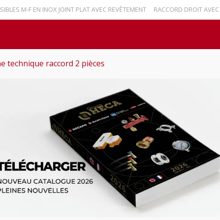
ES M-F EN INOX JOINT PLAT AVEC REVÊTEMENT
RACCORD DROIT AVEC RE
he technique raccord 2 pièces
Nouvelles
Contact
Español
English
Marti
rd 2 pièces