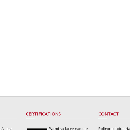
CERTIFICATIONS
CONTACT
A., est
Parmi sa large gamme
Poligono Industria