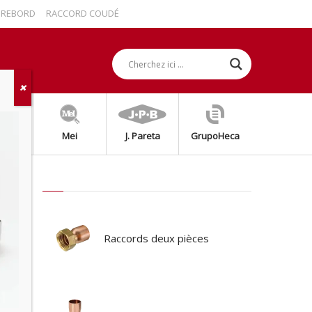
BORD
RACCORD COUDÉ AVEC REBORD
RACCORD DROIT 2 PIÈCES AVEC 
grap
Mei
J. Pareta
GrupoHeca
Raccords deux pièces