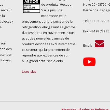
es
de produits, Hecapo,
Nave 20 · 08790 · 
 secteur
S.A. a pris une
Barcelone ·Espag
s la
importance et un
Tel.:
+34 93 779 35
 pièces »,
engagement dans le secteur de la
ue
réfrigération, élargissant sa gamme
Fax: +34 93 779 25
d’accessoires en cuivre et en laiton,
avec des nouvelles gammes de
 son
produits destinées exclusivement à
Email:
tion des
ce secteur, qui lui permettent de
obtention
répondre aux exigences de son
NOR dans
plus grand actif : ses clients.
Lisez plus
Mentions Légales et Politique 