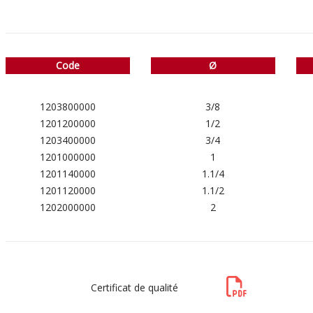
Code
Ø
1203800000
3/8
1201200000
1/2
1203400000
3/4
1201000000
1
1201140000
1.1/4
1201120000
1.1/2
1202000000
2
Certificat de qualité