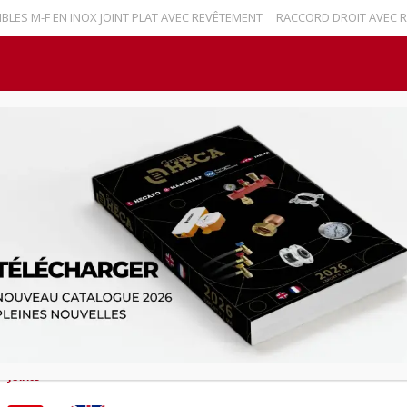
 M-F EN INOX JOINT PLAT AVEC REVÊTEMENT
RACCORD DROIT AVEC REB
Nouvelles
Contact
Español
English
Marti
HOME
JOINTS
JOINT PLAT LARGE POUR RACCORD 2 PIÈCES 
JOINT PLAT LARGE POUR
AVEC JOINT PLAT POUR 
Joints