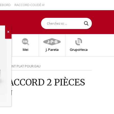
ORD
RACCORD COUDÉ AVEC REBORD
RACCORD DROIT 2 PIÈCES AVEC P
grap
Mei
J. Pareta
GrupoHeca
AVEC JOINT PLAT POUR EAU
 RACCORD 2 PIÈCES
EAU