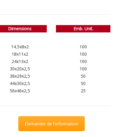
Dimensions
Emb. Unit.
14,5x8x2
100
18x11x2
100
24x13x2
100
30x20x2,5
100
38x29x2,5
50
44x30x2,5
50
56x46x2,5
25
Demander de l'information