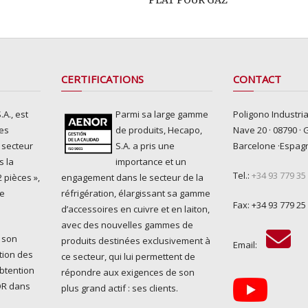
CERTIFICATIONS
CONTACT
A., est
Parmi sa large gamme
Poligono Industria
es
de produits, Hecapo,
Nave 20 · 08790 · 
 secteur
S.A. a pris une
Barcelone ·Espag
s la
importance et un
Tel.:
+34 93 779 35
 pièces »,
engagement dans le secteur de la
ue
réfrigération, élargissant sa gamme
Fax: +34 93 779 25
d’accessoires en cuivre et en laiton,
avec des nouvelles gammes de
 son
produits destinées exclusivement à
Email:
tion des
ce secteur, qui lui permettent de
obtention
répondre aux exigences de son
NOR dans
plus grand actif : ses clients.