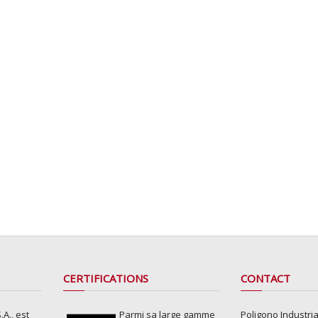
CERTIFICATIONS
CONTACT
A., est
Parmi sa large gamme
Poligono Industria