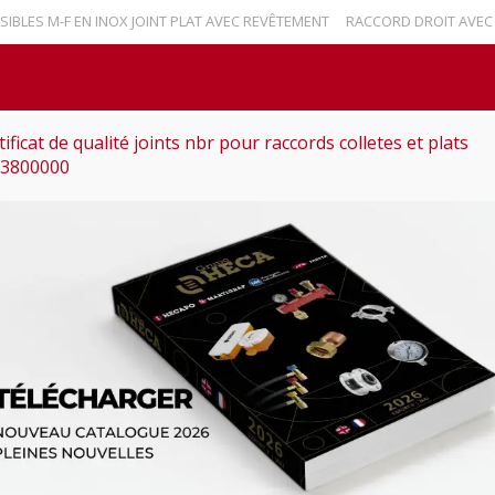
ES M-F EN INOX JOINT PLAT AVEC REVÊTEMENT
RACCORD DROIT AVEC RE
tificat de qualité joints nbr pour raccords colletes et plats
03800000
Nouvelles
Contact
Español
English
Marti
colletes et plats 1003800000
joints nbr pour raccords
3800000
t plats 1003800000