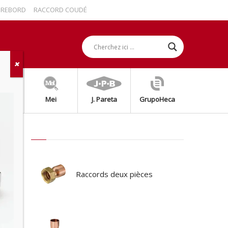
BORD
RACCORD COUDÉ AVEC REBORD
RACCORD DROIT 2 PIÈCES AVEC 
grap
Mei
J. Pareta
GrupoHeca
Raccords deux pièces